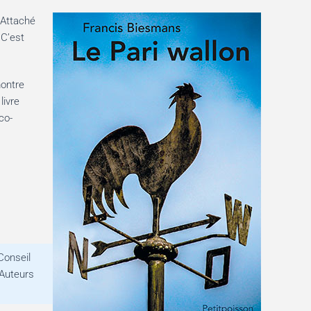
 Attaché
 C’est
montre
livre
co-
Conseil
 Auteurs