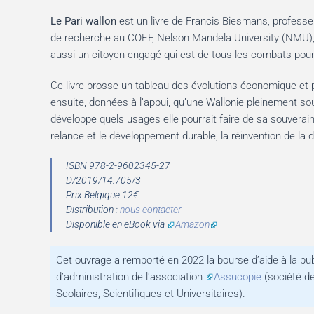
Le Pari wallon
est un livre de Francis Biesmans, professeur 
de recherche au COEF, Nelson Mandela University (NMU), Po
aussi un citoyen engagé qui est de tous les combats pou
Ce livre brosse un tableau des évolutions économique et po
ensuite, données à l’appui, qu’une Wallonie pleinement souv
développe quels usages elle pourrait faire de sa souverai
relance et le développement durable, la réinvention de la 
ISBN 978-2-9602345-27
D/2019/14.705/3
Prix Belgique 12€
Distribution :
nous contacter
Disponible en eBook via
Amazon
Cet ouvrage a remporté en 2022 la bourse d’aide à la publ
d’administration de l'association
Assucopie
(société de
Scolaires, Scientifiques et Universitaires).